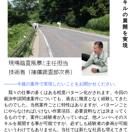
キ
ル
の
展
開
を
実
現
―――今後の案件で実現したいことをお聞かせください。
我々の仕事の多くはある程度パターン化がされます。今回の
裁決申請関連案件についても、過去に幾度となく経験してきた
ものでした。当然案件ごとに特性はありますが、パターンごと
にやらなければいけない作業項目、必要資料などは決まってく
るものです。案件に経験者が入っていれば、他メンバへそのス
キルを展開する事が可能ですが、必ずしも経験者の参画が可能
というわけでもありません。当社では新たな社員も増えてきて