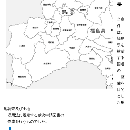
要
当案
件
は、
福島
県を
横断
する
国道
の
整
備を
目的
とし
た用
地調査及び土地
収用法に規定する裁決申請図書の
作成を行うものでした。