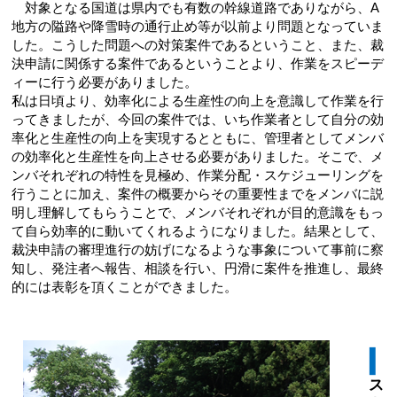
対象となる国道は県内でも有数の幹線道路でありながら、A
地方の隘路や降雪時の通行止め等が以前より問題となっていま
した。こうした問題への対策案件であるということ、また、裁
決申請に関係する案件であるということより、作業をスピーデ
ィーに行う必要がありました。
私は日頃より、効率化による生産性の向上を意識して作業を行
ってきましたが、今回の案件では、いち作業者として自分の効
率化と生産性の向上を実現するとともに、管理者としてメンバ
の効率化と生産性を向上させる必要がありました。そこで、メ
ンバそれぞれの特性を見極め、作業分配・スケジューリングを
行うことに加え、案件の概要からその重要性までをメンバに説
明し理解してもらうことで、メンバそれぞれが目的意識をもっ
て自ら効率的に動いてくれるようになりました。結果として、
裁決申請の審理進行の妨げになるような事象について事前に察
知し、発注者へ報告、相談を行い、円滑に案件を推進し、最終
的には表彰を頂くことができました。
ス